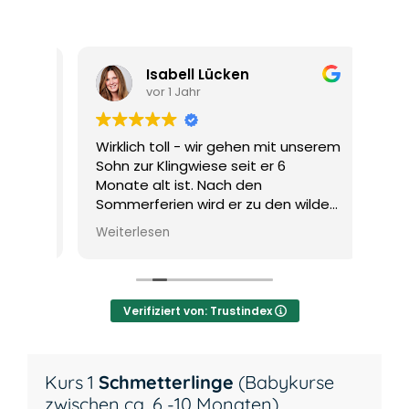
Isabell Lücken
vor 1 Jahr
Wirklich toll - wir gehen mit unserem
Tota
ank
Sohn zur Klingwiese seit er 6
auf 
Monate alt ist. Nach den
Somm
Sommerferien wird er zu den wilden
Viel
Hummeln gehen.
imme
Weiterlesen
Weit
ges
Verifiziert von: Trustindex
Kurs 1
Schmetterlinge
(Babykurse
zwischen ca. 6 -10 Monaten)